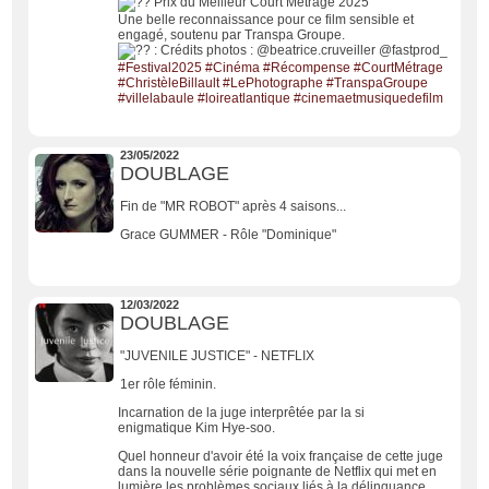
Prix du Meilleur Court Métrage 2025
Une belle reconnaissance pour ce film sensible et
engagé, soutenu par Transpa Groupe.
: Crédits photos : @beatrice.cruveiller @fastprod_
#Festival2025
#Cinéma
#Récompense
#CourtMétrage
#ChristèleBillault
#LePhotographe
#TranspaGroupe
#villelabaule
#loireatlantique
#cinemaetmusiquedefilm
23/05/2022
DOUBLAGE
Fin de "MR ROBOT" après 4 saisons...
Grace GUMMER - Rôle "Dominique"
12/03/2022
DOUBLAGE
"JUVENILE JUSTICE" - NETFLIX
1er rôle féminin.
Incarnation de la juge interprêtée par la si
enigmatique
Kim Hye-soo.
Quel honneur d'avoir été la voix française de cette juge
dans la nouvelle série poignante de Netflix qui met en
lumière les problèmes sociaux liés à la délinquance