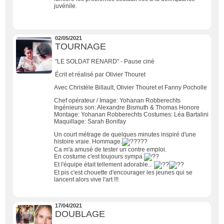
juvénile.
02/05/2021
TOURNAGE
"LE SOLDAT RENARD" - Pause ciné
Écrit et réalisé par Olivier Thouret
Avec Christèle Billault, Olivier Thouret et Fanny Pocholle
Chef opérateur / Image: Yohanan Robberechts
Ingénieurs son: Alexandre Bismuth & Thomas Honore
Montage: Yohanan Robberechts Costumes: Léa Bartalini
Maquillage: Sarah Bonifay
Un court métrage de quelques minutes inspiré d'une
histoire vraie. Hommage.
Ca m'a amusé de tester un contre emploi.
En costume c'est toujours sympa
Et l'équipe était tellement adorable...
Et pis c'est chouette d'encourager les jeunes qui se
lancent alors vive l'art !!!
17/04/2021
DOUBLAGE