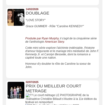
14/02/2026
DOUBLAGE
"LOVE STORY"
Grace GUMMER - Rôle "Caroline KENNEDY"
Produite par
Ryan Murphy
, il s'agit de la cinquième série
de l'anthologie
American Story
.
Cette mini-série explore l'alchimie indéniable, l'histoire
d'amour fulgurante et le mariage très médiatisé de John F.
Kennedy Jr. et Carolyn Bessette, dont la romance a
captivé toute une nation.
Honneur d'y doubler le rôle de Caroline la soeur de
John.
02/07/2025
PRIX DU MEILLEUR COURT
METRAGE
Le court métrage LE PHOTOGRAPHE de la
réalisatrice Christèle Billault s’illustre à la 11e édition du
festival en remportant :