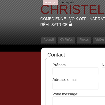
En français
In English
CHRISTE
COMÉDIENNE - VOIX OFF - NARRAT
RÉALISATRICE
Accueil
CV / Infos
Photos
Vidéos
Contact
Prénom:
N
Adresse e-mail:
Votre message: