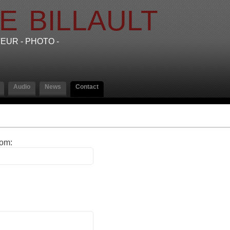
LE
BILLAULT
EUR - PHOTO -
Audio
News
Contact
om: