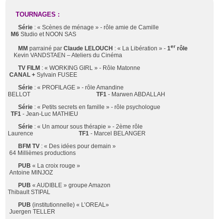
TOURNAGES :
Série
: « Scènes de ménage » - rôle amie de Camille
M6
Studio et NOON SAS
er
MM
parrainé par
Claude LELOUCH
: « La Libération » -
1
rôle
Kevin VANDSTAEN – Ateliers du Cinéma
TV FILM
: « WORKING GIRL » - Rôle Matonne
CANAL +
Sylvain FUSEE
Série
: « PROFILAGE » - rôle Amandine
BELLOT
TF1
- Marwen ABDALLAH
Série
: « Petits secrets en famille » - rôle psychologue
TF1
- Jean-Luc MATHIEU
Série
: « Un amour sous thérapie » - 2ème rôle
Laurence
TF1
- Marcel BELANGER
BFM TV
: « Des idées pour demain »
64 Millièmes productions
PUB
« La croix rouge »
Antoine MINJOZ
PUB
« AUDIBLE » groupe Amazon
Thibault STIPAL
PUB
(institutionnelle) « L’OREAL»
Juergen TELLER