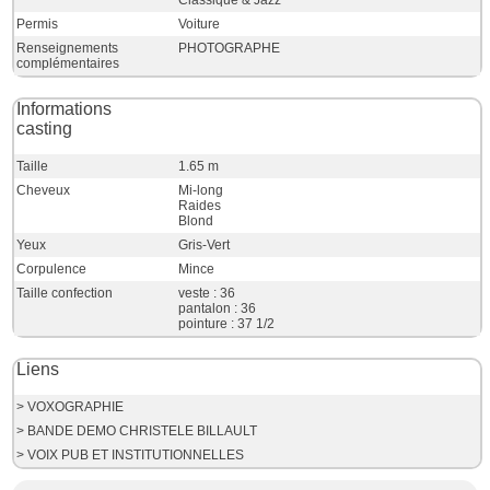
Classique & Jazz
Permis
Voiture
Renseignements
PHOTOGRAPHE
complémentaires
Informations
casting
Taille
1.65 m
Cheveux
Mi-long
Raides
Blond
Yeux
Gris-Vert
Corpulence
Mince
Taille confection
veste : 36
pantalon : 36
pointure : 37 1/2
Liens
> VOXOGRAPHIE
> BANDE DEMO CHRISTELE BILLAULT
> VOIX PUB ET INSTITUTIONNELLES