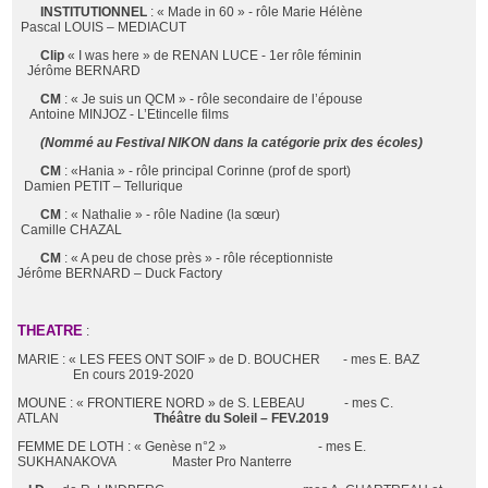
INSTITUTIONNEL
: « Made in 60 » - rôle Marie Hélène
Pascal LOUIS – MEDIACUT
Clip
« I was here » de RENAN LUCE - 1er rôle féminin
Jérôme BERNARD
CM
: « Je suis un QCM » - rôle secondaire de l’épouse
Antoine MINJOZ - L’Etincelle films
(Nommé au Festival NIKON dans la catégorie prix des écoles)
CM
: «Hania » - rôle principal Corinne (prof de sport)
Damien PETIT – Tellurique
CM
: « Nathalie » - rôle Nadine (la sœur)
Camille CHAZAL
CM
: « A peu de chose près » - rôle réceptionniste
Jérôme BERNARD – Duck Factory
THEATRE
:
MARIE : « LES FEES ONT SOIF » de D. BOUCHER - mes E. BAZ
En cours 2019-2020
MOUNE : « FRONTIERE NORD » de S. LEBEAU - mes C.
ATLAN
Théâtre du Soleil – FEV.2019
FEMME DE LOTH : « Genèse n°2 » - mes E.
SUKHANAKOVA Master Pro Nanterre