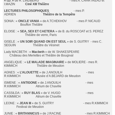
« I.D. »
de R. LINDBERG - mes A. CHARTREAU et
I.MAZIN
Ciné XIII Théâtre
LECTURES PHILOSOPHIQUES
- mes P.
ADRIEN
Théâtre de la Tempête
SONIA : «
ONCLE VANIA
» de A.TCHEKHOV - mes P. NICAUD
Bouffon Théâtre
ELOISE : «
SEA, SEX ET CAETERA
» de B. du ROSCOAT et S. PEREZ
Théâtre de verre, Paris
GISELE : «
UN SOIR QUAND ON EST SEUL
» de S. GUITRY - mes C.
SEGUIN Théâtre du Vésinet
Lady MACBETH : «
Macbeth
» de W. SHAKESPEARE
Château des Merlettes et Théâtre de Bougival
ANGELIQUE : «
LE MALADE IMAGINAIRE
» de MOLIERE - mes R.
KIMMICH Théâtre de Meudon
AGNES : «
L’ALOUETTE
» de J.ANOUILH - mes
R.KIMMICH Musée d’A.BEJARD de Meudon
ISMENE : «
ANTIGONE
» de J.ANOUILH - mes
R.KIMMICH Atrium de Chaville
CASSILDA : «
RUY BLAS
» de V. HUGO - mes
R.KIMMICH Atrium de Chaville
LEONE : «
JEAN III
» de S. GUITRY - mes R.KIMMICH
Festival de Meudon
JUNIE : «
BRITANNICUS
» de J.RACINE - mes R.KIMMICH