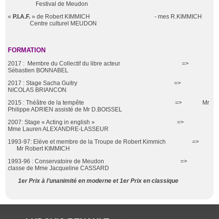
Festival de Meudon
«
P.I.A.F.
» de Robert KIMMICH - mes R.KIMMICH
Centre culturel MEUDON
FORMATION
2017 : Membre du Collectif du libre acteur =>
Sébastien BONNABEL
2017 : Stage Sacha Guitry =>
NICOLAS BRIANCON
2015 : Théâtre de la tempête => Mr
Philippe ADRIEN assisté de Mr D.BOISSEL
2007: Stage « Acting in english » =>
Mme Lauren ALEXANDRE-LASSEUR
1993-97: Elève et membre de la Troupe de Robert Kimmich =>
Mr Robert KIMMICH
1993-96 : Conservatoire de Meudon =>
classe de Mme Jacqueline CASSARD
1
er
Prix à l’unanimité en moderne et 1
er
Prix en classique