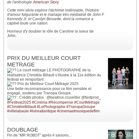
de l'anthologie
American Story
.
Cette mini-série explore l'alchimie indéniable, l'histoire
d'amour fulgurante et le mariage très médiatisé de John F.
Kennedy Jr. et Carolyn Bessette, dont la romance a
captivé toute une nation.
Honneur d'y doubler le rôle de Caroline la soeur de
John.
PRIX DU MEILLEUR COURT
METRAGE
Le court métrage LE PHOTOGRAPHE de la
réalisatrice Christèle Billault s’illustre à la 11e édition du
festival en remportant :
Prix du Meilleur Court Métrage 2025
Une belle reconnaissance pour ce film sensible et
engagé, soutenu par Transpa Groupe.
: Crédits photos : @beatrice.cruveiller @fastprod_
#Festival2025
#Cinéma
#Récompense
#CourtMétrage
#ChristèleBillault
#LePhotographe
#TranspaGroupe
#villelabaule
#loireatlantique
#cinemaetmusiquedefilm
DOUBLAGE
Fin de "MR ROBOT" après 4 saisons...