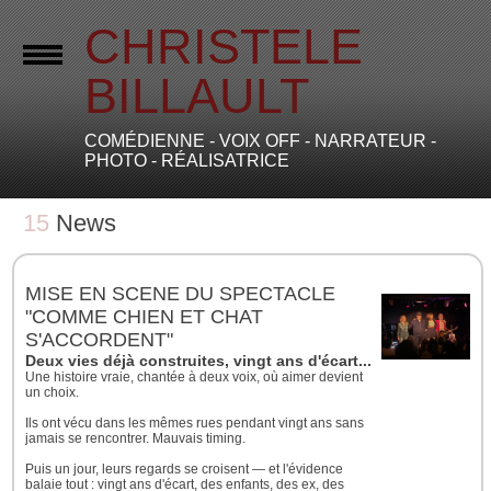
CHRISTELE
BILLAULT
COMÉDIENNE - VOIX OFF - NARRATEUR -
PHOTO - RÉALISATRICE
15
News
MISE EN SCENE DU SPECTACLE
"COMME CHIEN ET CHAT
S'ACCORDENT"
Deux vies déjà construites, vingt ans d'écart... et une évidenc
Une histoire vraie, chantée à deux voix, où aimer devient
un choix.
Ils ont vécu dans les mêmes rues pendant vingt ans sans
jamais se rencontrer. Mauvais timing.
Puis un jour, leurs regards se croisent — et l'évidence
balaie tout : vingt ans d'écart, des enfants, des ex, des