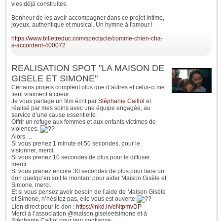
vies déjà construites.
Bonheur de les avoir accompagner dans ce projet intime,
joyeux, authentique et musical. Un hymne à l'amour !
https://www.billetreduc.com/spectacle/comme-chien-cha-
s-accordent-400072
REALISATION SPOT "LA MAISON DE
GISELE ET SIMONE"
Certains projets comptent plus que d’autres et celui-ci me
tient vraiment à coeur.
Je vous partage un film écrit par
Stéphanie Caillol
et
réalisé par mes soins avec une équipe engagée, au
service d’une cause essentielle :
Offrir un refuge aux femmes et aux enfants victimes de
violences.
Alors …
Si vous prenez 1 minute et 50 secondes, pour le
visionner, merci.
Si vous prenez 10 secondes de plus pour le diffuser,
merci.
Si vous prenez encore 30 secondes de plus pour faire un
don quelqu’en soit le montant pour aider Maison Gisèle et
Simone, merci.
Et si vous pensez avoir besoin de l’aide de Maison Gisèle
et Simone, n’hésitez pas, elle vous est ouverte.
Lien direct pour le don :
https://lnkd.in/eNtpmvDP
Merci à l’association @maison.giseleetsimone et à
Stéphanie Caillol pour leur confiance.