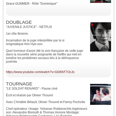
Grace GUMMER - Rôle "Dominique"
DOUBLAGE
"JUVENILE JUSTICE" - NETFLIX
1er rôle féminin.
Incarnation de la juge interprêtée par la si
enigmatique
Kim Hye-soo.
Quel honneur d'avoir été la voix française de cette juge
dans la nouvelle série poignante de Netflix qui met en
lumière les problèmes sociaux liés à la délinquance
juvénile.
https://www.youtube.com/watch?v=Gi06KF7OcJo
TOURNAGE
"LE SOLDAT RENARD" - Pause ciné
Écrit et réalisé par Olivier Thouret
Avec Christèle Billault, Olivier Thouret et Fanny Pocholle
Chef opérateur / Image: Yohanan Robberechts Ingénieurs
son: Alexandre Bismuth & Thomas Honore Montage: