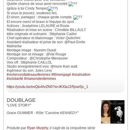
Quelle chance de vous avoir rencontré
(grâce à toi Cindy Tempez
)
Si vous le pouvez, soutenez-les.
Et sinon, partagez : chaque geste compte.
Et encore merci et bravo à l'équipe du spot :
Actrices : Joséphine LELAURE et Rosie
Réalisation et mise en scène : Christèle BILLAULT
Idée originale et scénario : Stéphanie Caillol
Chef opérateur et étalonnage : Victor Quilichini
Assistant réalisateur et prise de son: @Paul-Emile
Malherbe
Montage image : Nassim Ouadi
Montage son et mixage : @Val Rouge
Compositeur : @Christophe Menassier
Voix off : Stéphanie CAILLOL
Studio enregistrement voix: @more than watt
Ingénieur du son: Jules Levy
#violencesfaitesauxfemmes
#filmengagé
#realisation
#solidarité
#maisondesfemmes
https://youtu.be/ovQIu4hrZN0?si=IKXIaJ1Rjow5jc_1
DOUBLAGE
"LOVE STORY"
Grace GUMMER - Rôle "Caroline KENNEDY"
Produite par
Ryan Murphy
, il s'agit de la cinquième série