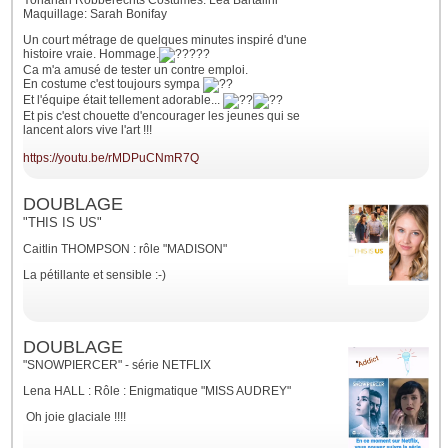
Yohanan Robberechts Costumes: Léa Bartalini
Maquillage: Sarah Bonifay
Un court métrage de quelques minutes inspiré d'une
histoire vraie. Hommage.
Ca m'a amusé de tester un contre emploi.
En costume c'est toujours sympa
Et l'équipe était tellement adorable...
Et pis c'est chouette d'encourager les jeunes qui se
lancent alors vive l'art !!!
https://youtu.be/rMDPuCNmR7Q
DOUBLAGE
"THIS IS US"
Caitlin THOMPSON : rôle "MADISON"
La pétillante et sensible :-)
DOUBLAGE
"SNOWPIERCER" - série NETFLIX
Lena HALL : Rôle : Enigmatique "MISS AUDREY"
Oh joie glaciale !!!!