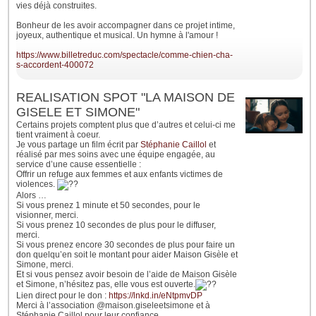
vies déjà construites.
Bonheur de les avoir accompagner dans ce projet intime,
joyeux, authentique et musical. Un hymne à l'amour !
https://www.billetreduc.com/spectacle/comme-chien-cha-
s-accordent-400072
REALISATION SPOT "LA MAISON DE
GISELE ET SIMONE"
Certains projets comptent plus que d’autres et celui-ci me
tient vraiment à coeur.
Je vous partage un film écrit par
Stéphanie Caillol
et
réalisé par mes soins avec une équipe engagée, au
service d’une cause essentielle :
Offrir un refuge aux femmes et aux enfants victimes de
violences.
Alors …
Si vous prenez 1 minute et 50 secondes, pour le
visionner, merci.
Si vous prenez 10 secondes de plus pour le diffuser,
merci.
Si vous prenez encore 30 secondes de plus pour faire un
don quelqu’en soit le montant pour aider Maison Gisèle et
Simone, merci.
Et si vous pensez avoir besoin de l’aide de Maison Gisèle
et Simone, n’hésitez pas, elle vous est ouverte.
Lien direct pour le don :
https://lnkd.in/eNtpmvDP
Merci à l’association @maison.giseleetsimone et à
Stéphanie Caillol pour leur confiance.