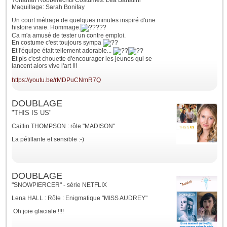
Yohanan Robberechts Costumes: Léa Bartalini
Maquillage: Sarah Bonifay
Un court métrage de quelques minutes inspiré d'une
histoire vraie. Hommage.
Ca m'a amusé de tester un contre emploi.
En costume c'est toujours sympa
Et l'équipe était tellement adorable...
Et pis c'est chouette d'encourager les jeunes qui se
lancent alors vive l'art !!!
https://youtu.be/rMDPuCNmR7Q
DOUBLAGE
"THIS IS US"
Caitlin THOMPSON : rôle "MADISON"
La pétillante et sensible :-)
DOUBLAGE
"SNOWPIERCER" - série NETFLIX
Lena HALL : Rôle : Enigmatique "MISS AUDREY"
Oh joie glaciale !!!!