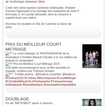
de l'anthologie
American Story
.
Cette mini-série explore l'alchimie indéniable, l'histoire
d'amour fulgurante et le mariage très médiatisé de John F.
Kennedy Jr. et Carolyn Bessette, dont la romance a
captivé toute une nation.
Honneur d'y doubler le rôle de Caroline la soeur de
John.
PRIX DU MEILLEUR COURT
METRAGE
Le court métrage LE PHOTOGRAPHE de la
réalisatrice Christèle Billault s’illustre à la 11e édition du
festival en remportant :
Prix du Meilleur Court Métrage 2025
Une belle reconnaissance pour ce film sensible et
engagé, soutenu par Transpa Groupe.
: Crédits photos : @beatrice.cruveiller @fastprod_
#Festival2025
#Cinéma
#Récompense
#CourtMétrage
#ChristèleBillault
#LePhotographe
#TranspaGroupe
#villelabaule
#loireatlantique
#cinemaetmusiquedefilm
DOUBLAGE
Fin de "MR ROBOT" après 4 saisons...