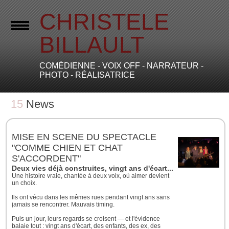
CHRISTELE
BILLAULT
COMÉDIENNE - VOIX OFF - NARRATEUR -
PHOTO - RÉALISATRICE
15
News
MISE EN SCENE DU SPECTACLE
"COMME CHIEN ET CHAT
S'ACCORDENT"
Deux vies déjà construites, vingt ans d'écart... et une évidenc
Une histoire vraie, chantée à deux voix, où aimer devient
un choix.
Ils ont vécu dans les mêmes rues pendant vingt ans sans
jamais se rencontrer. Mauvais timing.
Puis un jour, leurs regards se croisent — et l'évidence
balaie tout : vingt ans d'écart, des enfants, des ex, des