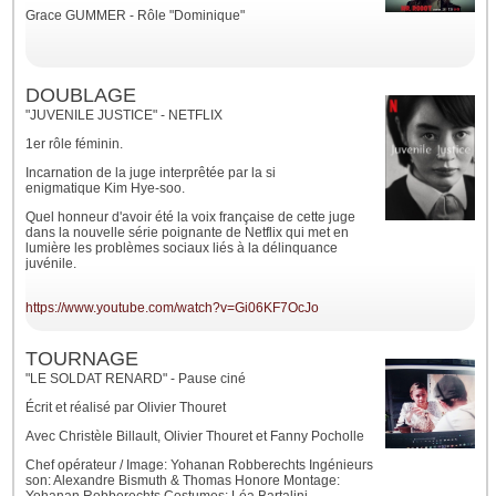
Grace GUMMER - Rôle "Dominique"
DOUBLAGE
"JUVENILE JUSTICE" - NETFLIX
1er rôle féminin.
Incarnation de la juge interprêtée par la si
enigmatique
Kim Hye-soo.
Quel honneur d'avoir été la voix française de cette juge
dans la nouvelle série poignante de Netflix qui met en
lumière les problèmes sociaux liés à la délinquance
juvénile.
https://www.youtube.com/watch?v=Gi06KF7OcJo
TOURNAGE
"LE SOLDAT RENARD" - Pause ciné
Écrit et réalisé par Olivier Thouret
Avec Christèle Billault, Olivier Thouret et Fanny Pocholle
Chef opérateur / Image: Yohanan Robberechts Ingénieurs
son: Alexandre Bismuth & Thomas Honore Montage: