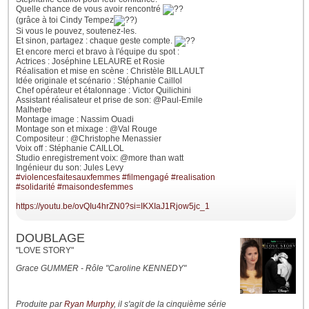
Quelle chance de vous avoir rencontré
(grâce à toi Cindy Tempez
)
Si vous le pouvez, soutenez-les.
Et sinon, partagez : chaque geste compte.
Et encore merci et bravo à l'équipe du spot :
Actrices : Joséphine LELAURE et Rosie
Réalisation et mise en scène : Christèle BILLAULT
Idée originale et scénario : Stéphanie Caillol
Chef opérateur et étalonnage : Victor Quilichini
Assistant réalisateur et prise de son: @Paul-Emile
Malherbe
Montage image : Nassim Ouadi
Montage son et mixage : @Val Rouge
Compositeur : @Christophe Menassier
Voix off : Stéphanie CAILLOL
Studio enregistrement voix: @more than watt
Ingénieur du son: Jules Levy
#violencesfaitesauxfemmes
#filmengagé
#realisation
#solidarité
#maisondesfemmes
https://youtu.be/ovQIu4hrZN0?si=IKXIaJ1Rjow5jc_1
DOUBLAGE
"LOVE STORY"
Grace GUMMER - Rôle "Caroline KENNEDY"
Produite par
Ryan Murphy
, il s'agit de la cinquième série