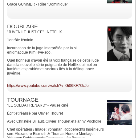
Grace GUMMER - Rôle "Dominique"
DOUBLAGE
"JUVENILE JUSTICE" - NETFLIX
1er rôle féminin.
Incarnation de la juge interprêtée par la si
enigmatique
Kim Hye-soo.
Quel honneur d'avoir été la voix française de cette juge
dans la nouvelle série poignante de Netflix qui met en
lumière les problèmes sociaux liés à la délinquance
juvénile.
https://www.youtube.com/watch?v=Gi06KF7OcJo
TOURNAGE
"LE SOLDAT RENARD" - Pause ciné
Écrit et réalisé par Olivier Thouret
Avec Christèle Billault, Olivier Thouret et Fanny Pocholle
Chef opérateur / Image: Yohanan Robberechts Ingénieurs
son: Alexandre Bismuth & Thomas Honore Montage: