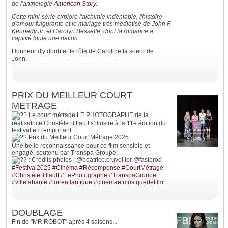
de l'anthologie
American Story
.
Cette mini-série explore l'alchimie indéniable, l'histoire
d'amour fulgurante et le mariage très médiatisé de John F.
Kennedy Jr. et Carolyn Bessette, dont la romance a
captivé toute une nation.
Honneur d'y doubler le rôle de Caroline la soeur de
John.
PRIX DU MEILLEUR COURT
METRAGE
Le court métrage LE PHOTOGRAPHE de la
réalisatrice Christèle Billault s’illustre à la 11e édition du
festival en remportant :
Prix du Meilleur Court Métrage 2025
Une belle reconnaissance pour ce film sensible et
engagé, soutenu par Transpa Groupe.
: Crédits photos : @beatrice.cruveiller @fastprod_
#Festival2025
#Cinéma
#Récompense
#CourtMétrage
#ChristèleBillault
#LePhotographe
#TranspaGroupe
#villelabaule
#loireatlantique
#cinemaetmusiquedefilm
DOUBLAGE
Fin de "MR ROBOT" après 4 saisons...