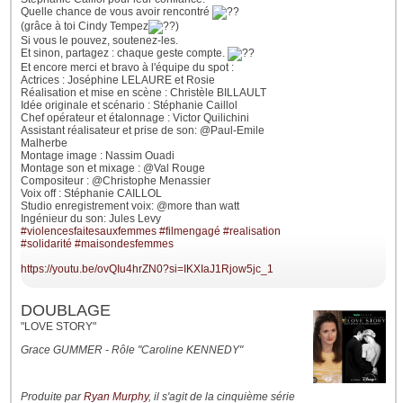
Quelle chance de vous avoir rencontré
(grâce à toi Cindy Tempez
)
Si vous le pouvez, soutenez-les.
Et sinon, partagez : chaque geste compte.
Et encore merci et bravo à l'équipe du spot :
Actrices : Joséphine LELAURE et Rosie
Réalisation et mise en scène : Christèle BILLAULT
Idée originale et scénario : Stéphanie Caillol
Chef opérateur et étalonnage : Victor Quilichini
Assistant réalisateur et prise de son: @Paul-Emile
Malherbe
Montage image : Nassim Ouadi
Montage son et mixage : @Val Rouge
Compositeur : @Christophe Menassier
Voix off : Stéphanie CAILLOL
Studio enregistrement voix: @more than watt
Ingénieur du son: Jules Levy
#violencesfaitesauxfemmes
#filmengagé
#realisation
#solidarité
#maisondesfemmes
https://youtu.be/ovQIu4hrZN0?si=IKXIaJ1Rjow5jc_1
DOUBLAGE
"LOVE STORY"
Grace GUMMER - Rôle "Caroline KENNEDY"
Produite par
Ryan Murphy
, il s'agit de la cinquième série