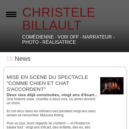
CHRISTELE
BILLAULT
COMÉDIENNE - VOIX OFF - NARRATEUR -
PHOTO - RÉALISATRICE
15
News
MISE EN SCENE DU SPECTACLE
"COMME CHIEN ET CHAT
S'ACCORDENT"
Deux vies déjà construites, vingt ans d'écart... et une évidenc
Une histoire vraie, chantée à deux voix, où aimer devient
un choix.
Ils ont vécu dans les mêmes rues pendant vingt ans sans
jamais se rencontrer. Mauvais timing.
Puis un jour, leurs regards se croisent — et l'évidence
balaie tout : vingt ans d'écart, des enfants, des ex, des