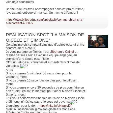
vies déjà construites.
Bonheur de les avoir accompagner dans ce projet intime,
joyeux, authentique et musical. Un hymne à l'amour !
https://www.billetreduc.com/spectacle/comme-chien-cha-
s-accordent-400072
REALISATION SPOT "LA MAISON DE
GISELE ET SIMONE"
Certains projets comptent plus que d’autres et celui-ci me
tient vraiment à coeur.
Je vous partage un film écrit par
Stéphanie Caillol
et
réalisé par mes soins avec une équipe engagée, au
service d’une cause essentielle :
Offrir un refuge aux femmes et aux enfants victimes de
violences.
Alors …
Si vous prenez 1 minute et 50 secondes, pour le
visionner, merci.
Si vous prenez 10 secondes de plus pour le diffuser,
merci.
Si vous prenez encore 30 secondes de plus pour faire un
don quelqu’en soit le montant pour aider Maison Gisèle et
Simone, merci.
Et si vous pensez avoir besoin de l’aide de Maison Gisèle
et Simone, n’hésitez pas, elle vous est ouverte.
Lien direct pour le don :
https://lnkd.in/eNtpmvDP
Merci à l’association @maison.giseleetsimone et à
Stéphanie Caillol pour leur confiance.