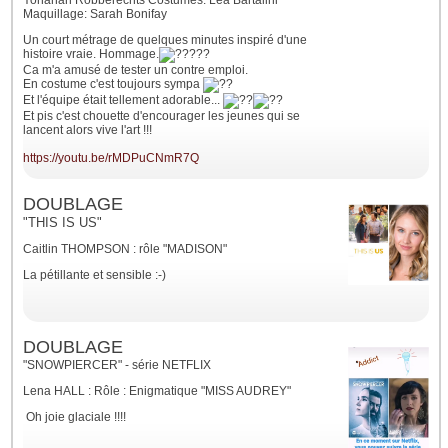
Yohanan Robberechts Costumes: Léa Bartalini
Maquillage: Sarah Bonifay
Un court métrage de quelques minutes inspiré d'une
histoire vraie. Hommage.
Ca m'a amusé de tester un contre emploi.
En costume c'est toujours sympa
Et l'équipe était tellement adorable...
Et pis c'est chouette d'encourager les jeunes qui se
lancent alors vive l'art !!!
https://youtu.be/rMDPuCNmR7Q
DOUBLAGE
"THIS IS US"
Caitlin THOMPSON : rôle "MADISON"
La pétillante et sensible :-)
DOUBLAGE
"SNOWPIERCER" - série NETFLIX
Lena HALL : Rôle : Enigmatique "MISS AUDREY"
Oh joie glaciale !!!!