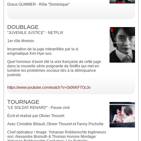
Grace GUMMER - Rôle "Dominique"
DOUBLAGE
"JUVENILE JUSTICE" - NETFLIX
1er rôle féminin.
Incarnation de la juge interprêtée par la si
enigmatique
Kim Hye-soo.
Quel honneur d'avoir été la voix française de cette juge
dans la nouvelle série poignante de Netflix qui met en
lumière les problèmes sociaux liés à la délinquance
juvénile.
https://www.youtube.com/watch?v=Gi06KF7OcJo
TOURNAGE
"LE SOLDAT RENARD" - Pause ciné
Écrit et réalisé par Olivier Thouret
Avec Christèle Billault, Olivier Thouret et Fanny Pocholle
Chef opérateur / Image: Yohanan Robberechts Ingénieurs
son: Alexandre Bismuth & Thomas Honore Montage: