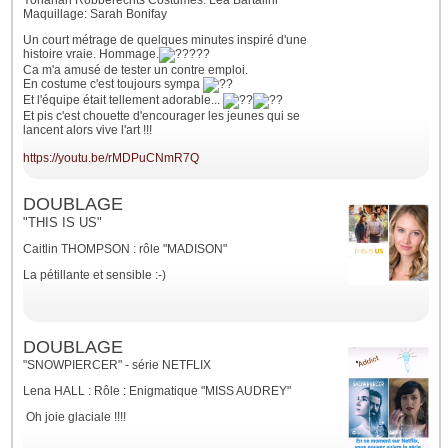
Yohanan Robberechts Costumes: Léa Bartalini
Maquillage: Sarah Bonifay
Un court métrage de quelques minutes inspiré d'une
histoire vraie. Hommage.
Ca m'a amusé de tester un contre emploi.
En costume c'est toujours sympa
Et l'équipe était tellement adorable...
Et pis c'est chouette d'encourager les jeunes qui se
lancent alors vive l'art !!!
https://youtu.be/rMDPuCNmR7Q
DOUBLAGE
"THIS IS US"
Caitlin THOMPSON : rôle "MADISON"
La pétillante et sensible :-)
DOUBLAGE
"SNOWPIERCER" - série NETFLIX
Lena HALL : Rôle : Enigmatique "MISS AUDREY"
Oh joie glaciale !!!!