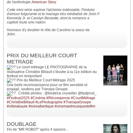
de l'anthologie
American Story
.
Cette mini-série explore l'alchimie indéniable, l'histoire
d'amour fulgurante et le mariage très médiatisé de John F.
Kennedy Jr. et Carolyn Bessette, dont la romance a
captivé toute une nation.
Honneur d'y doubler le rôle de Caroline la soeur de
John.
PRIX DU MEILLEUR COURT
METRAGE
Le court métrage LE PHOTOGRAPHE de la
réalisatrice Christèle Billault s’illustre à la 11e édition du
festival en remportant :
Prix du Meilleur Court Métrage 2025
Une belle reconnaissance pour ce film sensible et
engagé, soutenu par Transpa Groupe.
: Crédits photos : @beatrice.cruveiller @fastprod_
#Festival2025
#Cinéma
#Récompense
#CourtMétrage
#ChristèleBillault
#LePhotographe
#TranspaGroupe
#villelabaule
#loireatlantique
#cinemaetmusiquedefilm
DOUBLAGE
Fin de "MR ROBOT" après 4 saisons...