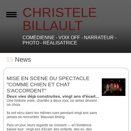
CHRISTELE
BILLAULT
COMÉDIENNE - VOIX OFF - NARRATEUR -
PHOTO - RÉALISATRICE
15
News
MISE EN SCENE DU SPECTACLE
"COMME CHIEN ET CHAT
S'ACCORDENT"
Deux vies déjà construites, vingt ans d'écart... et une évidenc
Une histoire vraie, chantée à deux voix, où aimer devient
un choix.
Ils ont vécu dans les mêmes rues pendant vingt ans sans
jamais se rencontrer. Mauvais timing.
Puis un jour, leurs regards se croisent — et l'évidence
balaie tout : vingt ans d'écart, des enfants, des ex, des