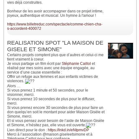
vies déjà construites.
Bonheur de les avoir accompagner dans ce projet intime,
joyeux, authentique et musical. Un hymne à l'amour !
https://www.billetreduc.com/spectacle/comme-chien-cha-
s-accordent-400072
REALISATION SPOT "LA MAISON DE
GISELE ET SIMONE"
Certains projets comptent plus que d’autres et celui-ci me
tient vraiment à coeur.
Je vous partage un film écrit par
Stéphanie Caillol
et
réalisé par mes soins avec une équipe engagée, au
service d’une cause essentielle :
Offrir un refuge aux femmes et aux enfants victimes de
violences.
Alors …
Si vous prenez 1 minute et 50 secondes, pour le
visionner, merci.
Si vous prenez 10 secondes de plus pour le diffuser,
merci.
Si vous prenez encore 30 secondes de plus pour faire un
don quelqu’en soit le montant pour aider Maison Gisèle et
Simone, merci.
Et si vous pensez avoir besoin de l’aide de Maison Gisèle
et Simone, n’hésitez pas, elle vous est ouverte.
Lien direct pour le don :
https://lnkd.in/eNtpmvDP
Merci à l’association @maison.giseleetsimone et à
Stéphanie Caillol pour leur confiance.