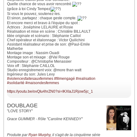
Quelle chance de vous avoir rencontré
(grâce à toi Cindy Tempez
)
Si vous le pouvez, soutenez-les.
Et sinon, partagez : chaque geste compte.
Et encore merci et bravo à l'équipe du spot :
Actrices : Joséphine LELAURE et Rosie
Réalisation et mise en scène : Christèle BILLAULT
Idée originale et scénario : Stéphanie Caillol
Chef opérateur et étalonnage : Victor Quilichini
Assistant réalisateur et prise de son: @Paul-Emile
Malherbe
Montage image : Nassim Ouadi
Montage son et mixage : @Val Rouge
Compositeur : @Christophe Menassier
Voix off : Stéphanie CAILLOL
Studio enregistrement voix: @more than watt
Ingénieur du son: Jules Levy
#violencesfaitesauxfemmes
#filmengagé
#realisation
#solidarité
#maisondesfemmes
https://youtu.be/ovQIu4hrZN0?si=IKXIaJ1Rjow5jc_1
DOUBLAGE
"LOVE STORY"
Grace GUMMER - Rôle "Caroline KENNEDY"
Produite par
Ryan Murphy
, il s'agit de la cinquième série